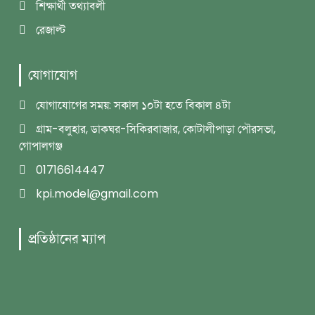
শিক্ষার্থী তথ্যাবলী
রেজাল্ট
যোগাযোগ
যোগাযোগের সময়: সকাল ১০টা হতে বিকাল ৪টা
গ্রাম-বলুহার, ডাকঘর-সিকিরবাজার, কোটালীপাড়া পৌরসভা,
গোপালগঞ্জ
01716614447
kpi.model@gmail.com
প্রতিষ্ঠানের ম্যাপ