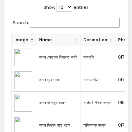
Show
entries
Search:
Image
Name
Desination
Phone
জনাব মোহাম্মদ লিয়াকত আলী
সভাপতি
01738
জনাব সুরেশ দাস
সদস্য সচিব
01716
জনাব হাফিজুর রহমান
সাধারণ শিক্ষক সদস্য
01924
জনাব বিপ্লব সাহা পরান
অভিভাবক সদস্য
01710