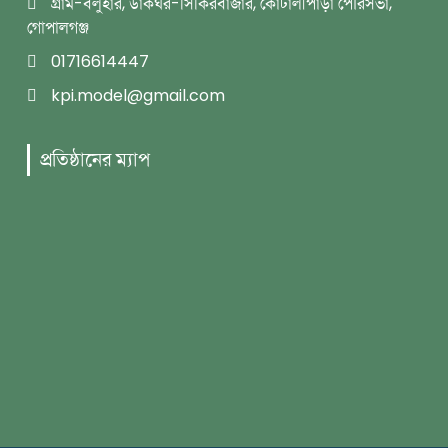
গ্রাম-বলুহার, ডাকঘর-সিকিরবাজার, কোটালীপাড়া পৌরসভা,
গোপালগঞ্জ
01716614447
kpi.model@gmail.com
প্রতিষ্ঠানের ম্যাপ