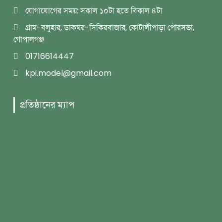
যোগাযোগের সময়: সকাল ১০টা হতে বিকাল ৪টা
গ্রাম-বলুহার, ডাকঘর-সিকিরবাজার, কোটালীপাড়া পৌরসভা,
গোপালগঞ্জ
01716614447
kpi.model@gmail.com
প্রতিষ্ঠানের ম্যাপ