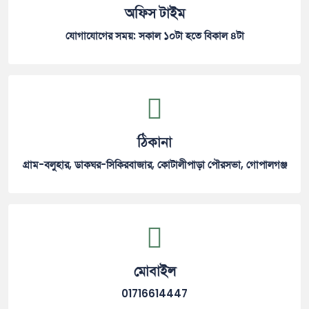
অফিস টাইম
যোগাযোগের সময়: সকাল ১০টা হতে বিকাল ৪টা
ঠিকানা
গ্রাম-বলুহার, ডাকঘর-সিকিরবাজার, কোটালীপাড়া পৌরসভা, গোপালগঞ্জ
মোবাইল
01716614447