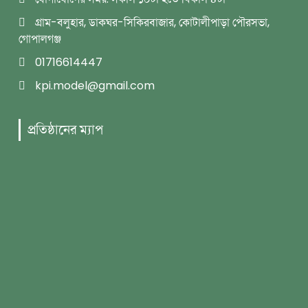
গ্রাম-বলুহার, ডাকঘর-সিকিরবাজার, কোটালীপাড়া পৌরসভা,
গোপালগঞ্জ
01716614447
kpi.model@gmail.com
প্রতিষ্ঠানের ম্যাপ